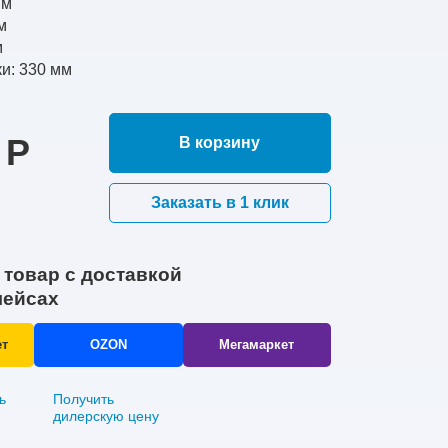
мм
м
м
и: 330 мм
 Р
В корзину
Заказать в 1 клик
 товар с доставкой
лейсах
ет
OZON
Мегамаркет
ь
Получить
дилерскую цену