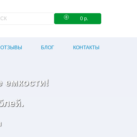
0
0
р.
ОТЗЫВЫ
БЛОГ
КОНТАКТЫ
 емкости!
блей.
и