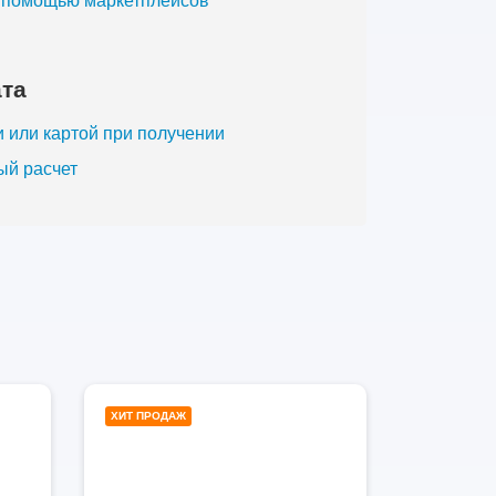
с помощью маркетплейсов
та
 или картой при получении
ый расчет
00
1000
ХИТ ПРОДАЖ
ров
литров