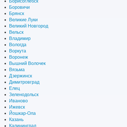
Борисоглебск
Боровичи
Брянск
Великие Луки
Великий Новгород
Вельск
Владимир
Вологда
Воркута
Воронеж
Вышний Волочек
Вязьма
Дзержинск
Димитровград
Елец
Зеленодольск
Иваново
Ижевск
Йошкар-Ола
Казань
Калининград