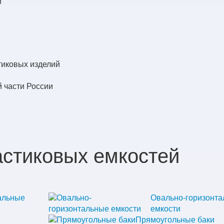
й
тиковых изделий
 части России
астиковых емкостей
альные
Овально-горизонт
емкости
Прямоугольные баки