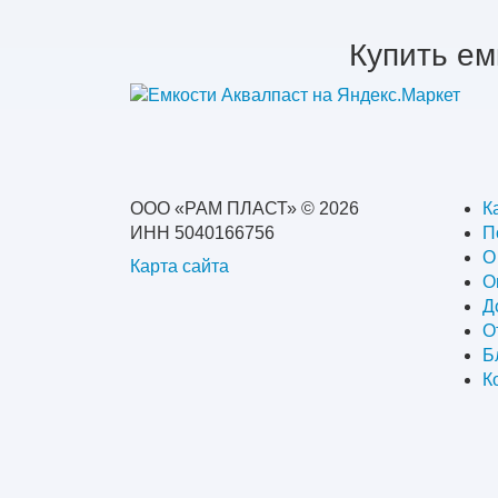
Купить ем
ООО «РАМ ПЛАСТ» © 2026
К
ИНН 5040166756
П
О
Карта сайта
О
Д
О
Б
К