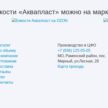
кости «Аквапласт» можно на мар
аталог
Производство в ЦФО
о объему
+7 (936) 125-05-05
 компании
МО, Раменский район, пос.
птовикам
Мирный, ул.Лесная, 28
оставка
Карта проезда
тзывы
лог
онтакты